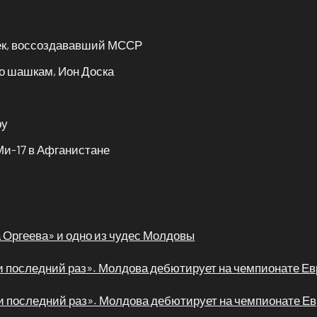
век, воссоздававший МССР
по шашкам, Ион Доска
ру
Ми-17 в Афганистане
Оргеева» и одно из чудес Молдовы
й и последний раз». Молдова дебютирует на чемпионате Е
й и последний раз». Молдова дебютирует на чемпионате Е