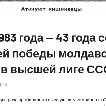
983 года — 43 года 
ей победы молдавс
 в высшей лиге СС
2023
Комментариев
нет
два раза пробивался в высшую лигу чемпионата С