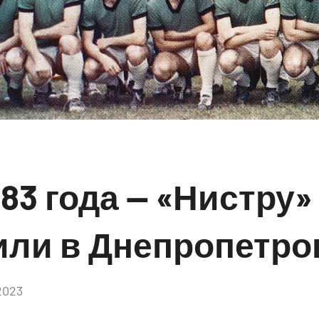
983 года — «Нистру»
или в Днепропетро
2023
Комментариев
нет