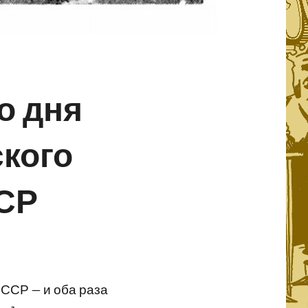
со дня
кого
СР
ССР — и оба раза