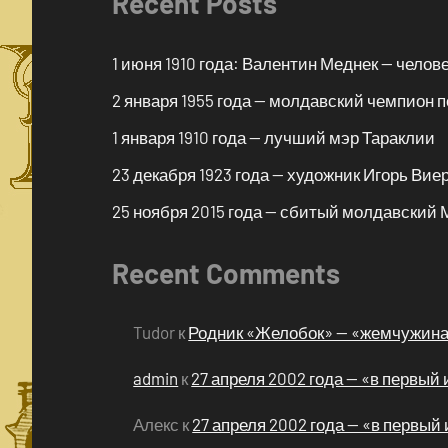
Recent Posts
1 июня 1910 года: Валентин Меднек — чело
2 января 1955 года — молдавский чемпион 
1 января 1910 года — лучший мэр Тараклии
23 декабря 1923 года — художник Игорь Вие
25 ноября 2015 года — сбитый молдавский 
Recent Comments
Tudor
к
Родник «Желобок» — «жемчужина 
admin
к
27 апреля 2002 года — «в первы
Алекс
к
27 апреля 2002 года — «в первы