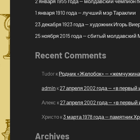
2 января 1955 года — молдавский чемпион 
1 января 1910 года — лучший мэр Тараклии
23 декабря 1923 года — художник Игорь Вие
25 ноября 2015 года — сбитый молдавский 
Recent Comments
Tudor
к
Родник «Желобок» — «жемчужина 
admin
к
27 апреля 2002 года — «в первы
Алекс
к
27 апреля 2002 года — «в первы
Христо
к
3 марта 1978 года — памятник Х
Archives