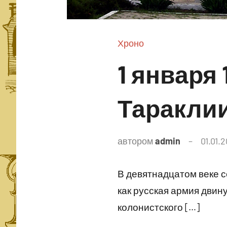
Хроно
1 января 
Таракли
автором
admin
01.01.
В девятнадцатом веке с
как русская армия двину
колонистского […]