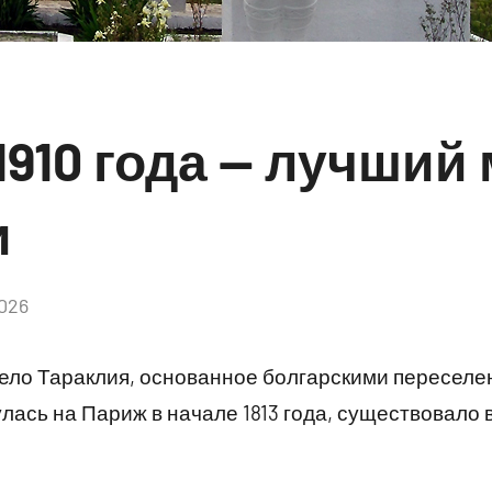
1910 года — лучший
и
2026
Комментариев
нет
ело Тараклия, основанное болгарскими переселен
лась на Париж в начале 1813 года, существовало 