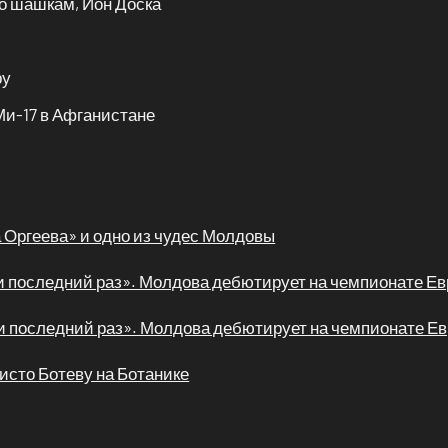
по шашкам, Ион Доска
ру
Ми-17 в Афганистане
Оргеева» и одно из чудес Молдовы
й и последний раз». Молдова дебютирует на чемпионате Е
й и последний раз». Молдова дебютирует на чемпионате Е
ристо Ботеву на Ботанике