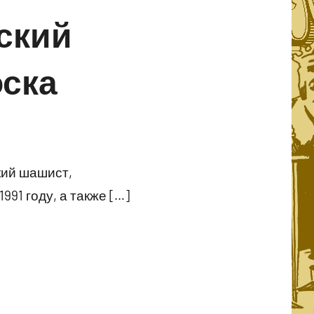
вский
оска
кий шашист,
1 году, а также […]