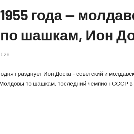
 1955 года — молда
по шашкам, Ион Д
2026
Комментариев
нет
одня празднует Ион Доска – советский и молдавс
олдовы по шашкам, последний чемпион СССР в 199