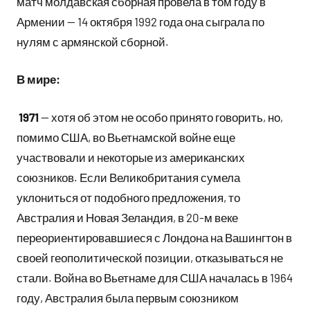
матч молдавская сборная провела в том году в
Армении — 14 октября 1992 года она сыграла по
нулям с армянской сборной.
В мире:
1971
— хотя об этом не особо принято говорить, но,
помимо США, во Вьетнамской войне еще
участвовали и некоторые из американских
союзников. Если Великобритания сумела
уклониться от подобного предложения, то
Австралия и Новая Зеландия, в 20-м веке
переориентировавшиеся с Лондона на Вашингтон в
своей геополитической позиции, отказываться не
стали. Война во Вьетнаме для США началась в 1964
году, Австралия была первым союзником