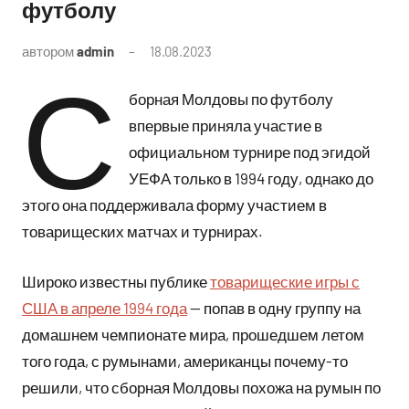
футболу
автором
admin
18.08.2023
Комментариев
С
нет
борная Молдовы по футболу
впервые приняла участие в
официальном турнире под эгидой
УЕФА только в 1994 году, однако до
этого она поддерживала форму участием в
товарищеских матчах и турнирах.
Широко известны публике
товарищеские игры с
США в апреле 1994 года
— попав в одну группу на
домашнем чемпионате мира, прошедшем летом
того года, с румынами, американцы почему-то
решили, что сборная Молдовы похожа на румын по