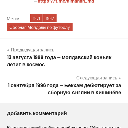
—
https://t.me/almanah_md
1971
1992
Метки
Сборная Молдовы по футболу
Навигация
Предыдущая запись
13 августа 1998 года — молдавский коньяк
по
летит в космос
записям
Следующая запись
1 сентября 1996 года — Бекхэм дебютирует за
сборную Англии в Кишинёве
Добавить комментарий
Ваш адрес email не будет опубликован.
Обязательные