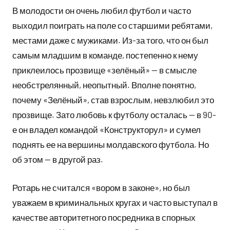
В молодости он очень любил футбол и часто
выходил поиграть на поле со старшими ребятами,
местами даже с мужиками. Из-за того, что он был
самым младшим в команде, постепенно к нему
приклеилось прозвище «зелёный» — в смысле
необстрелянный, неопытный. Вполне понятно,
почему «Зелёный», став взрослым, невзлюбил это
прозвище. Зато любовь к футболу осталась — в 90-
е он владел командой «Конструкторул» и сумел
поднять ее на вершины молдавского футбола. Но
об этом — в другой раз.
Ротарь не считался «вором в законе», но был
уважаем в криминальных кругах и часто выступал в
качестве авторитетного посредника в спорных