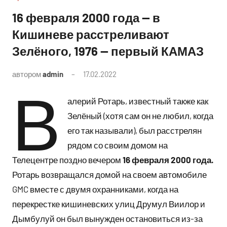
16 февраля 2000 года — в
Кишиневе расстреливают
Зелёного, 1976 — первый КАМАЗ
автором
admin
17.02.2022
Комментариев
В
нет
алерий Ротарь, известный также как
Зелёный (хотя сам он не любил, когда
его так называли), был расстрелян
рядом со своим домом на
Телецентре поздно вечером
16 февраля 2000 года.
Ротарь возвращался домой на своем автомобиле
GMC вместе с двумя охранниками, когда на
перекрестке кишиневских улиц Друмул Виилор и
Дымбулуй он был вынужден остановиться из-за