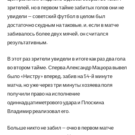
зрителей, но в первом тайме забитых голов они не
увидели — советский футбол в целом был
достаточно скудным на таковые, и, если в матче
забивалось более двух мячей, он считался
результативным.
В этот раз зрители увидели в итоге как раз два гола
во втором тайме. Сперва Александр Мацюра вывел
было «Нистру» вперед, забив на 54-й минуте
матча, но уже через три минуты хозяева поля
получили право на исполнение
одиннадцатиметрового удара и Плоскина
Владимир реализовал его.
Больше никто не забил — очко в первом матче