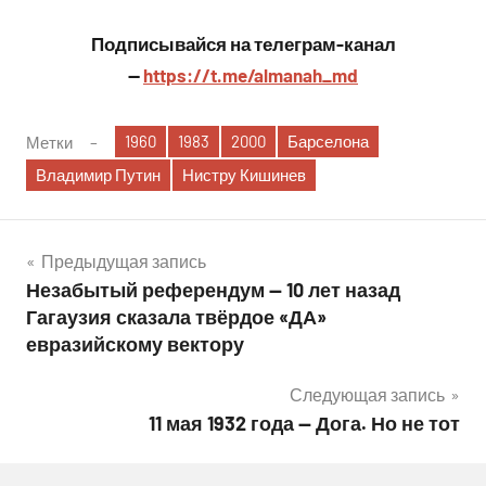
Подписывайся на телеграм-канал
—
https://t.me/almanah_md
1960
1983
2000
Барселона
Метки
Владимир Путин
Нистру Кишинев
Навигация
Предыдущая запись
Незабытый референдум — 10 лет назад
по
Гагаузия сказала твёрдое «ДА»
записям
евразийскому вектору
Следующая запись
11 мая 1932 года — Дога. Но не тот