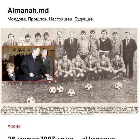
Перейти
Almanah.md
к
Молдова. Прошлое. Настоящее. Будущее.
содержимому
Хроно
26 марта 1983 года — «Нистру»