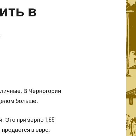
ить в
а
иличные. В Черногории
 целом больше.
. Это примерно 1,65
 продается в евро,