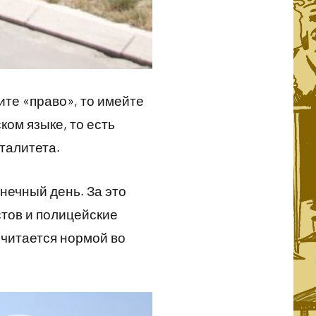
ите «право», то имейте
ком языке, то есть
талитета.
нечный день. За это
стов и полицейские
считается нормой во