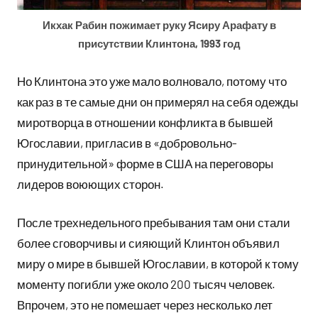
Икхак Рабин пожимает руку Ясиру Арафату в
присутствии Клинтона, 1993 год
Но Клинтона это уже мало волновало, потому что
как раз в те самые дни он примерял на себя одежды
миротворца в отношении конфликта в бывшей
Югославии, пригласив в «добровольно-
принудительной» форме в США на переговоры
лидеров воюющих сторон.
После трехнедельного пребывания там они стали
более сговорчивы и сияющий Клинтон объявил
миру о мире в бывшей Югославии, в которой к тому
моменту погибли уже около 200 тысяч человек.
Впрочем, это не помешает через несколько лет