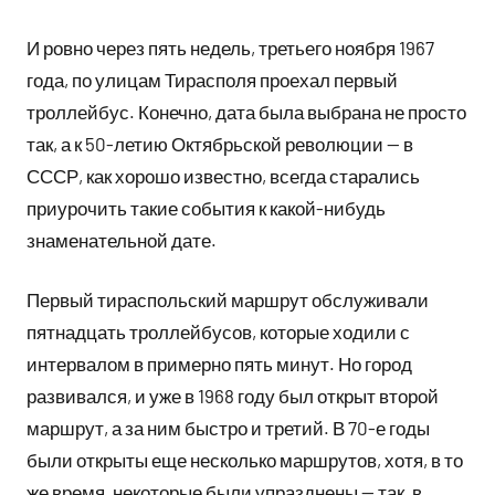
И ровно через пять недель, третьего ноября 1967
года, по улицам Тирасполя проехал первый
троллейбус. Конечно, дата была выбрана не просто
так, а к 50-летию Октябрьской революции — в
СССР, как хорошо известно, всегда старались
приурочить такие события к какой-нибудь
знаменательной дате.
Первый тираспольский маршрут обслуживали
пятнадцать троллейбусов, которые ходили с
интервалом в примерно пять минут. Но город
развивался, и уже в 1968 году был открыт второй
маршрут, а за ним быстро и третий. В 70-е годы
были открыты еще несколько маршрутов, хотя, в то
же время, некоторые были упразднены — так, в