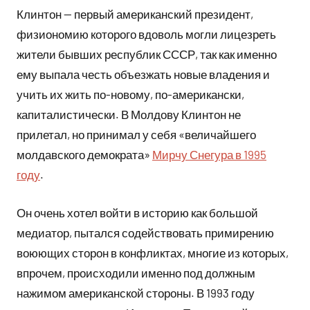
Клинтон — первый американский президент,
физиономию которого вдоволь могли лицезреть
жители бывших республик СССР, так как именно
ему выпала честь объезжать новые владения и
учить их жить по-новому, по-американски,
капиталистически. В Молдову Клинтон не
прилетал, но принимал у себя «величайшего
молдавского демократа»
Мирчу Снегура в 1995
году
.
Он очень хотел войти в историю как большой
медиатор, пытался содействовать примирению
воюющих сторон в конфликтах, многие из которых,
впрочем, происходили именно под должным
нажимом американской стороны. В 1993 году