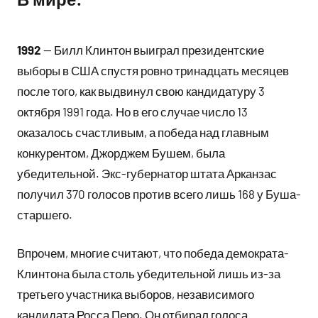
1992
— Билл Клинтон выиграл президентские
выборы в США спустя ровно тринадцать месяцев
после того, как выдвинул свою кандидатуру 3
октября 1991 года. Но в его случае число 13
оказалось счастливым, а победа над главным
конкурентом, Джорджем Бушем, была
убедительной. Экс-губернатор штата Арканзас
получил 370 голосов против всего лишь 168 у Буша-
старшего.
Впрочем, многие считают, что победа демократа-
Клинтона была столь убедительной лишь из-за
третьего участника выборов, независимого
кандидата Росса Перо. Он отбирал голоса