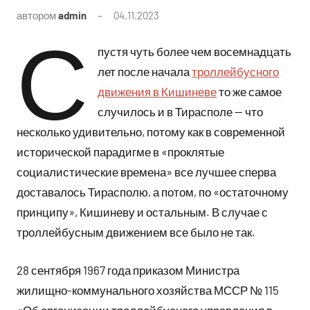
автором
admin
04.11.2023
Комментариев
С
нет
пустя чуть более чем восемнадцать
лет после начала
троллейбусного
движения в Кишиневе
то же самое
случилось и в Тирасполе — что
несколько удивительно, потому как в современной
исторической парадигме в «проклятые
социалистические времена» все лучшее сперва
доставалось Тирасполю, а потом, по «остаточному
принципу», Кишиневу и остальным. В случае с
троллейбусным движением все было не так.
28 сентября 1967 года приказом Министра
жилищно-коммунального хозяйства МССР № 115
«Об организации троллейбусного управления в