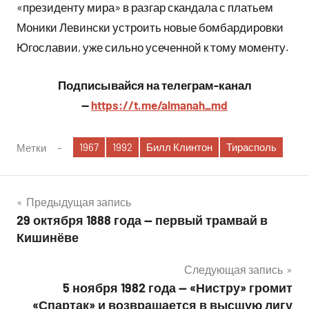
«президенту мира» в разгар скандала с платьем
Моники Левински устроить новые бомбардировки
Югославии, уже сильно усеченной к тому моменту.
Подписывайся на телеграм-канал
—
https://t.me/almanah_md
1967
1992
Билл Клинтон
Тирасполь
Метки
Навигация
Предыдущая запись
29 октября 1888 года — первый трамвай в
по
Кишинёве
записям
Следующая запись
5 ноября 1982 года — «Нистру» громит
«Спартак» и возвращается в высшую лигу